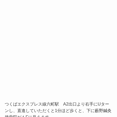
つくばエクスプレス線六町駅 A2出口より右手にUター
ンし、直進していただくと1分ほど歩くと、下に藪野鍼灸