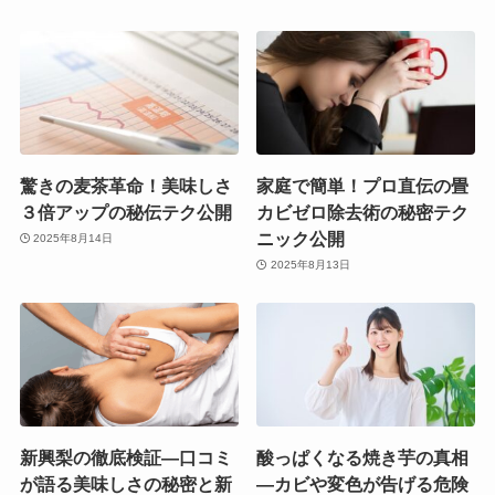
驚きの麦茶革命！美味しさ
家庭で簡単！プロ直伝の畳
３倍アップの秘伝テク公開
カビゼロ除去術の秘密テク
ニック公開
2025年8月14日
2025年8月13日
新興梨の徹底検証―口コミ
酸っぱくなる焼き芋の真相
が語る美味しさの秘密と新
—カビや変色が告げる危険