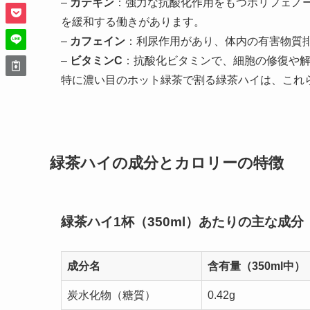
–
カテキン
：強力な抗酸化作用をもつポリフェノ
を緩和する働きがあります。
–
カフェイン
：利尿作用があり、体内の有害物質
–
ビタミンC
：抗酸化ビタミンで、細胞の修復や
特に濃い目のホット緑茶で割る緑茶ハイは、これ
緑茶ハイの成分とカロリーの特徴
緑茶ハイ1杯（350ml）あたりの主な成分
成分名
含有量（350ml中）
炭水化物（糖質）
0.42g