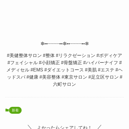
✼••┈┈┈┈••✼••┈┈┈┈••✼
#美健整体サロン #整体 #リラクゼーション #ボディケア
#フェイシャル #小顔矯正 #骨盤矯正 #ハイパーナイフ #
メディセル #EMS #ダイエットコース #美肌 #エステ #ヘ
ッドスパ #健康 #美容整体 #東京サロン #足立区サロン #
六町サロン
新着
よかったらシェアしてね！