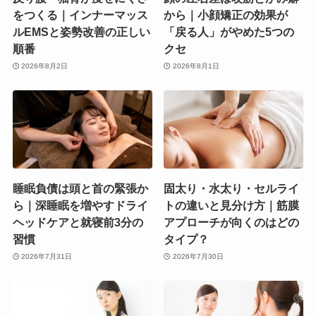
をつくる｜インナーマッス
から｜小顔矯正の効果が
ルEMSと姿勢改善の正しい
「戻る人」がやめた5つの
順番
クセ
2026年8月2日
2026年8月1日
睡眠負債は頭と首の緊張か
固太り・水太り・セルライ
ら｜深睡眠を増やすドライ
トの違いと見分け方｜筋膜
ヘッドケアと就寝前3分の
アプローチが向くのはどの
習慣
タイプ？
2026年7月31日
2026年7月30日