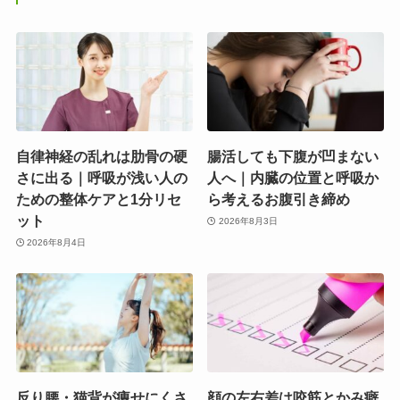
自律神経の乱れは肋骨の硬
腸活しても下腹が凹まない
さに出る｜呼吸が浅い人の
人へ｜内臓の位置と呼吸か
ための整体ケアと1分リセ
ら考えるお腹引き締め
ット
2026年8月3日
2026年8月4日
反り腰・猫背が痩せにくさ
顔の左右差は咬筋とかみ癖