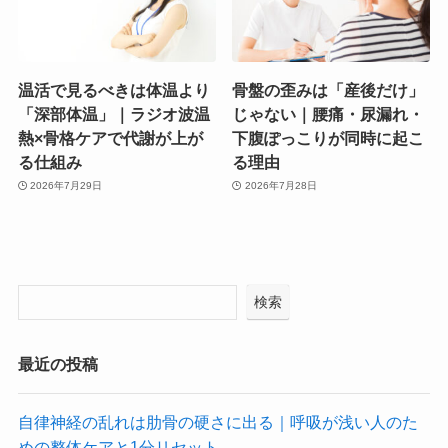
温活で見るべきは体温より
骨盤の歪みは「産後だけ」
「深部体温」｜ラジオ波温
じゃない｜腰痛・尿漏れ・
熱×骨格ケアで代謝が上が
下腹ぽっこりが同時に起こ
る仕組み
る理由
2026年7月29日
2026年7月28日
検索
最近の投稿
自律神経の乱れは肋骨の硬さに出る｜呼吸が浅い人のた
めの整体ケアと1分リセット